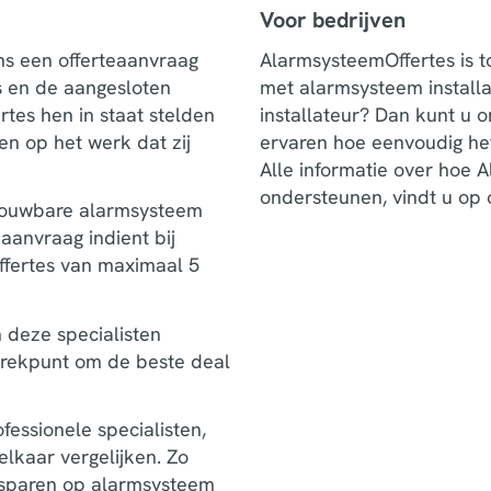
Voor bedrijven
s een offerteaanvraag
AlarmsysteemOffertes is 
s en de aangesloten
met alarmsysteem install
rtes hen in staat stelden
installateur? Dan kunt u o
en op het werk dat zij
ervaren hoe eenvoudig het
Alle informatie over hoe 
ondersteunen, vindt u op
trouwbare alarmsysteem
aanvraag indient bij
ffertes van maximaal 5
n deze specialisten
trekpunt om de beste deal
ofessionele specialisten,
elkaar vergelijken. Zo
esparen op alarmsysteem