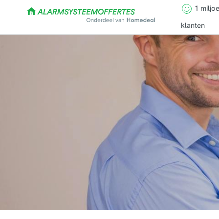
1 miljo
klanten